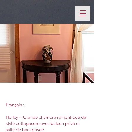
Mission
Français :
Halley – Grande chambre romantique de
style cottagecore avec balcon privé et
salle de bain privée.