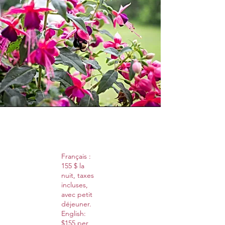
Vision
Français :
155 $ la
nuit, taxes
incluses,
avec petit
déjeuner.
English:
$155 per