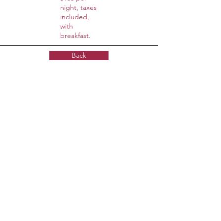
night, taxes
included,
with
breakfast.
Back
© 2023 by Prickles & Co. Proudly