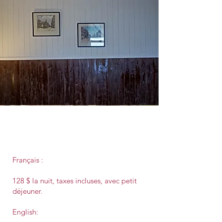
Vision
Français :
128 $ la nuit, taxes incluses, avec petit
déjeuner.
English: