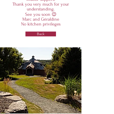
Thank you very much for your
understanding.
See you soon 😉
Marc and Géraldine
No kitchen privileges
Back